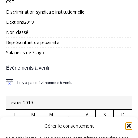
CSE
Discrimination syndicale institutionnelle
Elections2019
Non classé
Représentant de proximité
Salarié.es de Stago
Évènements à venir
Il n’y a pas d’évènements à venir.
N
o
t
i
février 2019
c
e
L
M
M
J
V
S
D
1
2
3
Gérer le consentement
4
5
6
7
8
9
10