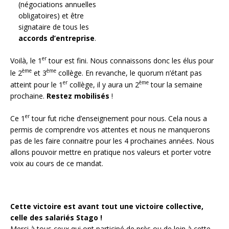
(négociations annuelles
obligatoires) et être
signataire de tous les
accords d’entreprise
.
er
Voilà, le 1
tour est fini. Nous connaissons donc les élus pour
ème
ème
le 2
et 3
collège. En revanche, le quorum n’étant pas
er
ème
atteint pour le 1
collège, il y aura un 2
tour la semaine
prochaine.
Restez mobilisés
!
er
Ce 1
tour fut riche d’enseignement pour nous. Cela nous a
permis de comprendre vos attentes et nous ne manquerons
pas de les faire connaitre pour les 4 prochaines années. Nous
allons pouvoir mettre en pratique nos valeurs et porter votre
voix au cours de ce mandat.
Cette victoire est avant tout une victoire collective,
celle des salariés Stago !
Merci à tous ceux qui ont participé de près ou de loin à cette