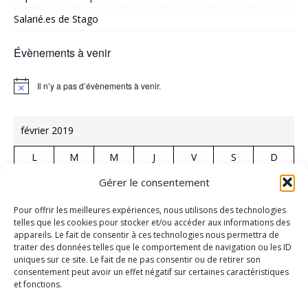
Salarié.es de Stago
Évènements à venir
Il n’y a pas d’évènements à venir.
N
o
t
i
février 2019
c
e
L
M
M
J
V
S
D
1
2
3
Gérer le consentement
4
5
6
7
8
9
10
Pour offrir les meilleures expériences, nous utilisons des technologies
telles que les cookies pour stocker et/ou accéder aux informations des
11
12
13
14
15
16
17
appareils. Le fait de consentir à ces technologies nous permettra de
18
19
20
21
22
23
24
traiter des données telles que le comportement de navigation ou les ID
uniques sur ce site. Le fait de ne pas consentir ou de retirer son
25
26
27
28
consentement peut avoir un effet négatif sur certaines caractéristiques
et fonctions.
« Jan
Mar »