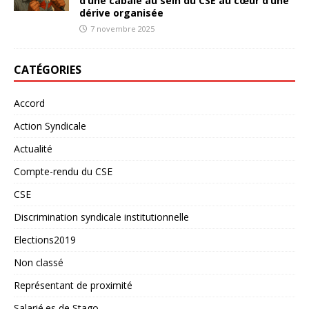
d’une cabale au sein du CSE au cœur d’une
dérive organisée
7 novembre 2025
CATÉGORIES
Accord
Action Syndicale
Actualité
Compte-rendu du CSE
CSE
Discrimination syndicale institutionnelle
Elections2019
Non classé
Représentant de proximité
Salarié.es de Stago