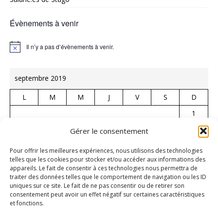
Évènements à venir
Il n’y a pas d’évènements à venir.
N
o
t
i
septembre 2019
c
e
L
M
M
J
V
S
D
1
2
3
4
5
6
7
8
Gérer le consentement
9
10
11
12
13
14
15
Pour offrir les meilleures expériences, nous utilisons des technologies
telles que les cookies pour stocker et/ou accéder aux informations des
16
17
18
19
20
21
22
appareils. Le fait de consentir à ces technologies nous permettra de
traiter des données telles que le comportement de navigation ou les ID
23
24
25
26
27
28
29
uniques sur ce site. Le fait de ne pas consentir ou de retirer son
30
consentement peut avoir un effet négatif sur certaines caractéristiques
et fonctions.
« Août
Oct »