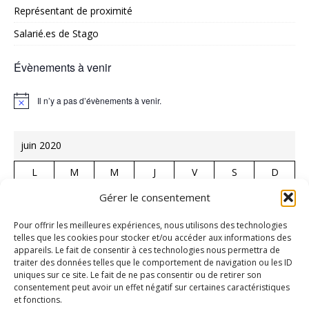
Représentant de proximité
Salarié.es de Stago
Évènements à venir
Il n’y a pas d’évènements à venir.
N
o
t
i
juin 2020
c
e
L
M
M
J
V
S
D
1
2
3
4
5
6
7
Gérer le consentement
8
9
10
11
12
13
14
Pour offrir les meilleures expériences, nous utilisons des technologies
telles que les cookies pour stocker et/ou accéder aux informations des
15
16
17
18
19
20
21
appareils. Le fait de consentir à ces technologies nous permettra de
traiter des données telles que le comportement de navigation ou les ID
22
23
24
25
26
27
28
uniques sur ce site. Le fait de ne pas consentir ou de retirer son
29
30
consentement peut avoir un effet négatif sur certaines caractéristiques
et fonctions.