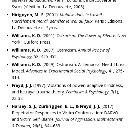
perverse au quotidien
. Paris : Éditions La Découverte et
Syros (réédition La Découverte, 2003).
Hirigoyen, M.-F.
(2001).
Malaise dans le travail :
Harcèlement moral, démêler le vrai du faux
. Paris : Éditions
La Découverte et Syros.
Williams, K. D.
(2001).
Ostracism: The Power of Silence
. New
York : Guilford Press.
Williams, K. D.
(2007). Ostracism.
Annual Review of
Psychology
, 58, 425-452.
Williams, K. D.
(2009). Ostracism: A Temporal Need-Threat
Model.
Advances in Experimental Social Psychology
, 41, 275-
314.
Freyd, J. J.
(1997). Violations of power, adaptive blindness,
and betrayal trauma theory.
Feminism & Psychology
, 7(1),
22-32.
Harsey, S. J., Zurbriggen, E. L., & Freyd, J. J.
(2017).
Perpetrator Responses to Victim Confrontation: DARVO
and Victim Self-Blame.
Journal of Aggression, Maltreatment
& Trauma
, 26(6), 644-663.