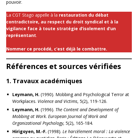
pouvoir.
La CGT Stago appelle à la
restauration du débat
contradictoire, au respect du droit syndical et à la
vigilance face à toute stratégie d’isolement d’un
représentant
.
Nommer ce procédé, c’est déjà le combattre.
Références et sources vérifiées
1. Travaux académiques
Leymann, H.
(1990). Mobbing and Psychological Terror at
Workplaces.
Violence and Victims
, 5(2), 119-126.
Leymann, H.
(1996).
The Content and Development of
Mobbing at Work
.
European Journal of Work and
Organizational Psychology
, 5(2), 165-184.
Hirigoyen, M.-F.
(1998).
Le harcèlement moral : La violence