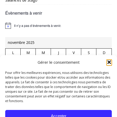
Salarié.es de Stago
Évènements à venir
Il n’y a pas d’évènements à venir.
N
o
t
i
novembre 2025
c
e
L
M
M
J
V
S
D
1
2
Gérer le consentement
3
4
5
6
7
8
9
Pour offrir les meilleures expériences, nous utilisons des technologies
telles que les cookies pour stocker et/ou accéder aux informations des
10
11
12
13
14
15
16
appareils. Le fait de consentir à ces technologies nous permettra de
traiter des données telles que le comportement de navigation ou les ID
17
18
19
20
21
22
23
uniques sur ce site. Le fait de ne pas consentir ou de retirer son
24
25
26
27
28
29
30
consentement peut avoir un effet négatif sur certaines caractéristiques
et fonctions.
« Oct
Juil »
Accepter