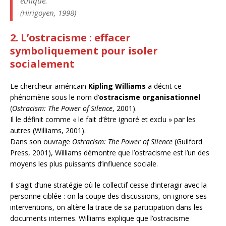
éthique.”
(
Hirigoyen, 1998
)
2. L’ostracisme : effacer
symboliquement pour isoler
socialement
Le chercheur américain
Kipling Williams
a décrit ce
phénomène sous le nom d’
ostracisme organisationnel
(
Ostracism: The Power of Silence
, 2001).
Il le définit comme « le fait d’être ignoré et exclu » par les
autres (Williams, 2001).
Dans son ouvrage
Ostracism: The Power of Silence
(Guilford
Press, 2001), Williams démontre que l’ostracisme est l’un des
moyens les plus puissants d’influence sociale.
Il s’agit d’une stratégie où le collectif cesse d’interagir avec la
personne ciblée : on la coupe des discussions, on ignore ses
interventions, on altère la trace de sa participation dans les
documents internes. Williams explique que l’ostracisme